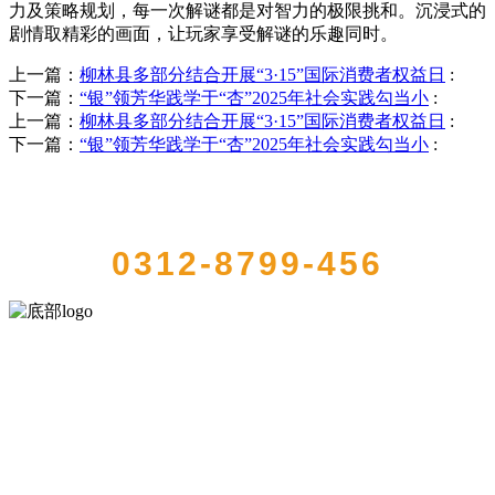
力及策略规划，每一次解谜都是对智力的极限挑和。沉浸式的
剧情取精彩的画面，让玩家享受解谜的乐趣同时。
上一篇：
柳林县多部分结合开展“3·15”国际消费者权益日
:
下一篇：
“银”领芳华践学于“杏”2025年社会实践勾当小
:
上一篇：
柳林县多部分结合开展“3·15”国际消费者权益日
:
下一篇：
“银”领芳华践学于“杏”2025年社会实践勾当小
:
QUICK CONTACT US
0312-8799-456
河北QY千亿食品有限公司创建于1991年，是经省级注册的大型农产品
加工出口企业，注册资金2000万元，总资产1亿多元。公司产品有速冻
甜糯玉米，芦笋，青豆，草莓，花菜，青刀豆，混合菜，胡萝卜等。
服务支持