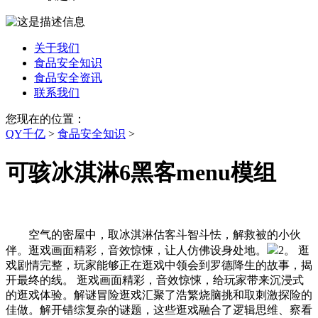
关于我们
食品安全知识
食品安全资讯
联系我们
您现在的位置：
QY千亿
>
食品安全知识
>
可骇冰淇淋6黑客menu模组
空气的密屋中，取冰淇淋估客斗智斗怯，解救被的小伙
伴。逛戏画面精彩，音效惊悚，让人仿佛设身处地。
2。 逛
戏剧情完整，玩家能够正在逛戏中领会到罗德降生的故事，揭
开最终的线。 逛戏画面精彩，音效惊悚，给玩家带来沉浸式
的逛戏体验。解谜冒险逛戏汇聚了浩繁烧脑挑和取刺激探险的
佳做。解开错综复杂的谜题，这些逛戏融合了逻辑思维、察看