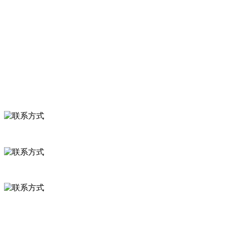
关于我们
食品安全知识
食品安全资讯
联系我们
联系方式
河北省保定市徐水县崔庄镇吴庄村
0312-8799456 18633256098
delishipin@yeah.net
给我留言