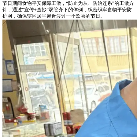
节日期间食物平安保障工做，“防止为从、防治连系”的工做方
针，通过“宣传+查抄”双管齐下的体例，织密织牢食物平安防
护网，确保辖区居平易近渡过一个欢喜的节日。