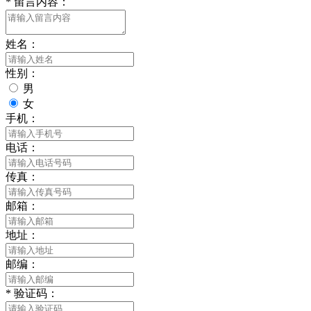
*
留言内容：
姓名：
性别：
男
女
手机：
电话：
传真：
邮箱：
地址：
邮编：
*
验证码：