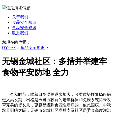
关于我们
食品安全知识
食品安全资讯
联系我们
您现在的位置：
QY千亿
>
食品安全知识
>
无锡金城社区：多措并举建牢
食物平安防地 全力
金秋时节，跟着日夜温差逐步加大，各类传染性胃肠疾病
进入高发期，出格是抵当力较弱的老年群体和免疫系统尚未发
育完美的婴长儿，更容易遭到食源性疾病的。值此国庆、中秋
双节到临之际，无锡市金城社区党总支及社区居委会高度注沉