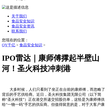
关于我们
食品安全知识
食品安全资讯
联系我们
您现在的位置：
QY千亿
>
食品安全知识
>
IPO雷达｜康师傅撑起半壁山
河！圣火科技冲刺港
大多时候，人们只看到了坐正在台前的康师傅，而忽略了
背后的手艺供给商。近日，圣火科技集团无限公司（以下简
称“圣火科技”）正在港交所递交招股仿单，这恰是为康师傅供
给“一物一码”手艺的供应商。但值得留意的是，对于大客户康