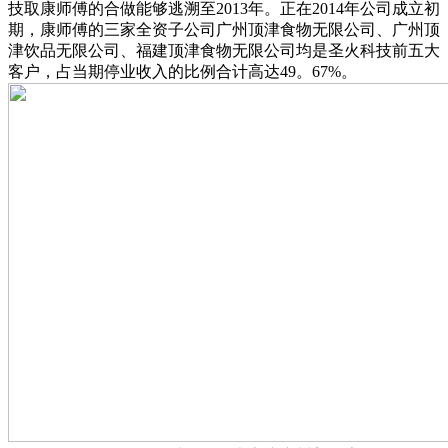
技取康师傅的合做能够逃溯至2013年。正在2014年公司成立初
期，康师傅的三家全资子公司广州顶津食物无限公司、广州顶
津饮品无限公司、福建顶津食物无限公司均是圣火科技前五大
客户，占当期停业收入的比例合计高达49。67%。