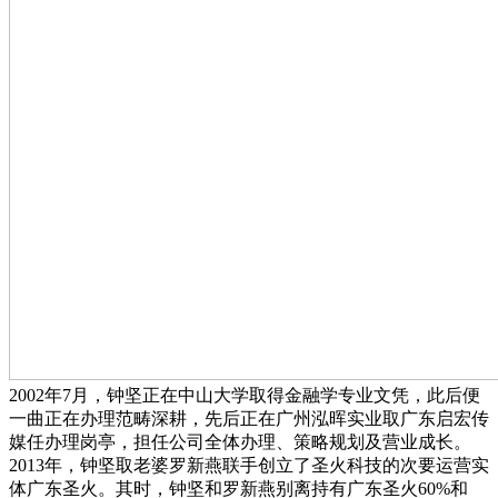
2002年7月，钟坚正在中山大学取得金融学专业文凭，此后便
一曲正在办理范畴深耕，先后正在广州泓晖实业取广东启宏传
媒任办理岗亭，担任公司全体办理、策略规划及营业成长。
2013年，钟坚取老婆罗新燕联手创立了圣火科技的次要运营实
体广东圣火。其时，钟坚和罗新燕别离持有广东圣火60%和