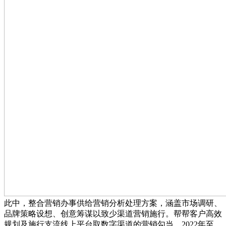
此中，整合营销办事供给营销分析处理方案，涵盖市场调研、
品牌策略设想、创意筹谋以致少渠道营销施行。帮帮客户高效
规划及施行支流线上平台取数字渠道的营销勾当。2022年至