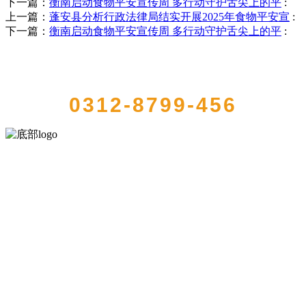
下一篇：
衡南启动食物平安宣传周 多行动守护舌尖上的平
:
上一篇：
蓬安县分析行政法律局结实开展2025年食物平安宣
:
下一篇：
衡南启动食物平安宣传周 多行动守护舌尖上的平
:
QUICK CONTACT US
0312-8799-456
河北QY千亿食品有限公司创建于1991年，是经省级注册的大型农产品
加工出口企业，注册资金2000万元，总资产1亿多元。公司产品有速冻
甜糯玉米，芦笋，青豆，草莓，花菜，青刀豆，混合菜，胡萝卜等。
服务支持
关于我们
食品安全知识