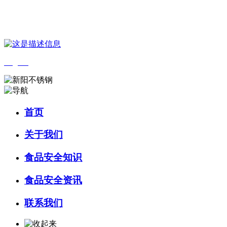
您好，欢迎来到 河北QY千亿食品 官方网站！
English
首页
关于我们
食品安全知识
食品安全资讯
联系我们