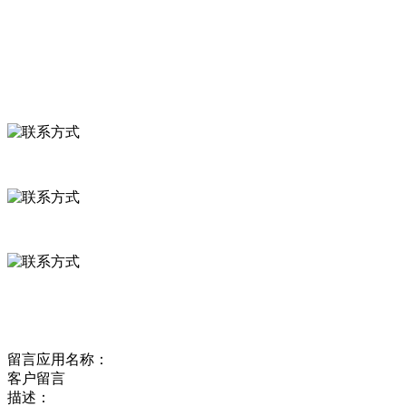
食品安全资讯
联系我们
联系方式
河北省保定市徐水县崔庄镇吴庄村
0312-8799456 18633256098
delishipin@yeah.net
给我留言
留言应用名称：
客户留言
描述：