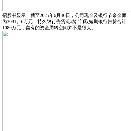
招股书显示，截至2025年6月30日，公司现金及银行节余金额
为3091。6万元，持久银行告贷流动部门取短期银行告贷合计
1080万元，留有的资金周转空间并不是很大。