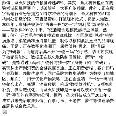
师傅，圣火科技的依赖度跨越45%。其实，圣火科技也正在测
验考试拓展新客户，以破解单一大客户依赖症。此外，正在数
字营销行业纷纷拥抱AI寻求冲破的海潮下，圣火科技的AI结
构尚处初级阶段，可否借帮IPO打破现有款式，仍是未知数。
2009年，康师傅曾凭仗“再来一瓶”这一“营销利器”激发惊动
——茶饮料20%的中率、7亿瓶赠饮规模掀起行业风暴。然
而，保守“开盖见字”的兑模式暗藏现忧，全国终端“兑难”的赞
扬激增，渠道商积压海量瓶盖，制假取核销紊乱更成为品牌现
痛。于是，正在数字化海潮下，康师傅将“再来一瓶”升级
为“扫码赢”，而这背后离不开“一物一码”的手艺。该手艺实现
了核销智能化、数据正在线化取防制假管控。所谓“一物一
码”，是指通过为每件产物付与独一数字身份（如二维码），
实现从出产到消费的全链数据贯通。正在消费者端，客户扫码
可参取抽、领取优惠券，同时品牌方收集消费行为数据（如地
区、频次），用于优化产物策略；正在企业端，“一物一码”能
够整合出产、畅通、消费数据，构成“数据驾驶舱”，支撑智能
补货、供应链优化。而圣火科技即是一家可以或许供给“一物
一码”手艺的数字营销公司。据悉，圣火科技成立于2013年，
成立以来先后取康师傅、百事可乐、王老吉、蒙牛等快速消费
品牌构成合做关系。