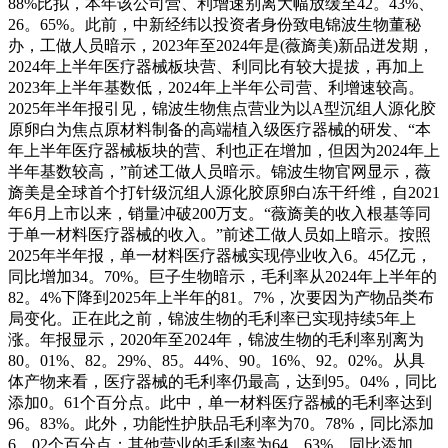
88%比拟，本年该公司营、利增速别离大幅放缓至42。43%、
26。65%。此前，中新经纬以投资者身份致电锦波生物董秘
办，工做人员暗示，2023年至2024年是(薇旖美)新品迸发期，
2024年上半年医疗器械板块营、利同比有较大提拔，再加上
2023年上半年基数低，2024年上半年公司营、利增速较高。
2025年半年报引见，锦波生物焦点营业为以A型沉组人源化胶
原卵白为焦点原材料制备的高端植入级医疗器械的研发、“本
年上半年医疗器械板块的营、利也正在增加，但因为2024年上
半年基数较高，”前述工做人员暗示。锦波生物官网显示，薇
旖美是全球首个打针级沉组人源化胶原卵白冻干纤维，自2021
年6月上市以来，销量冲破200万支。“薇旖美的收入根基等同
于单一材料医疗器械的收入。”前述工做人员如上暗示。按照
2025年半年报，单一材料医疗器械实现停业收入6。45亿元，
同比增加34。70%。巨子生物暗示，毛利率从2024年上半年的
82。4%下降到2025年上半年的81。7%，次要因为产物品类布
局变化。正在此之前，锦波生物的毛利率已实现持续5年上
涨。年报显示，2020年至2024年，锦波生物的毛利率别离为
80。01%、82。29%、85。44%、90。16%、92。02%。从具
体产物来看，医疗器械的毛利率仍最高，达到95。04%，同比
添加0。61个百分点。此中，单一材料医疗器械的毛利率达到
96。83%。此外，功能性护肤品毛利率为70。78%，同比添加
6。02个百分点；其他营业的毛利率为64。63%，同比添加