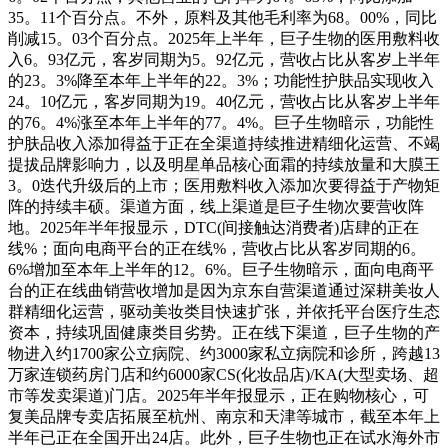
35。11个百分点。不外，原料及其他毛利率为68。00%，同比
削减15。03个百分点。2025年上半年，巨子生物的医用敷料收
入6。93亿元，客岁同期为5。92亿元，营收占比从客岁上半年
的23。3%降至本年上半年的22。3%；功能性护肤品实现收入
24。10亿元，客岁同期为19。40亿元，营收占比从客岁上半年
的76。4%涨至本年上半年的77。4%。巨子生物暗示，功能性
护肤品收入添加得益于正在全渠道持续推进精细化运营、不竭
提拔品牌影响力，以及明星单品核心面霜的持续放量和大膜王
3。0迭代升级后的上市；医用敷料收入添加次要得益于产物矩
阵的持续丰硕。渠道方面，线上渠道是巨子生物次要营收阵
地。2025年半年报显示，DTC(间接触达消费者)店肆的正在
线%；面向电商平台的正在线%，营收占比从客岁同期的6。
6%增加至本年上半年的12。6%。巨子生物暗示，面向电商平
台的正在线曲销营收增加是因为京东自营渠道通过深耕美妆人
群精细化运营，驱动美妆类目快速扩张，并依托平台医疗生态
资本，持续巩固健康类目劣势。正在线下渠道，巨子生物的产
物进入约1700家公立病院、约3000家私立病院和诊所，跨越13
万家连锁药房门店和约6000家CS(化妆品店)/KA(大型卖场、超
市等发卖渠道)门店。2025年半年报显示，正在购物核心，可
复美品牌专卖店拓展至杭州、南京和天津等城市，截至本年上
半年已正在全国开出24店。此外，巨子生物也正在试水海外市