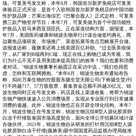
场。可复美号发文称，本年8月，韩国首尔新罗免税店可复美
体验店正式开业，是首个入驻韩国首尔新罗免税店的中国功能
性护肤品牌；芒果出海综艺《巴黎合股人》正式定档，可复美
携三款产物登岸节目；本年7月，可复美做为首个中国功能性
护肤品入驻马来西亚屈臣氏。正在渠道结构方面，据报道，本
年7月，美团医药健康和锦波生物举行计谋合做签约典礼，两
边聚焦品项研发、市场推广、渠道拓展等焦点范畴展开合做。
该报道还称，薇旖美还将上线美团百亿补助。“过去医美很保
守，从厂家到B端再到C端，现正在线上购物已成为常规，我
们为什么不克不及用美团来提高我们的效率？我们也要和消费
者对话。”锦波生物董事长杨霞正在采访中说，“我们也得思
虑，怎样和互联网拥抱。”本年6月，锦波生物发布通知布告
称，拟向万泰生物的控股股东摄生堂无限公司(下称摄生堂)刊
行不跨越717。57万股股票，募集资金总额不跨越20亿元。锦
波生物同时正在号发文称，药店及线上渠道收集，将帮力锦波
生物产物快速渗入公共消费场景，实现从专业医疗到日常健康
消费的逾越。此外，锦波生物也正在开辟全球化结构。本年7
月，锦波生物正在号发文称，锦波生物沉组Ⅲ型人源化胶原卵
白冻干纤维取泰国市场高度契合，面向全球公开招募区域计谋
合做伙伴。2021年，锦波生物自从研发的打针用沉组Ⅲ型人源
化胶原卵白冻干纤维(薇旖美)获中国国度药品监视办理局核准