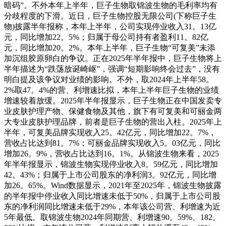
暗码”。不外本年上半年，巨子生物取锦波生物的毛利率均有
分歧程度的下滑。近日，巨子生物控股无限公司(下称巨子生
物)披露半年报称，本年上半年，公司实现停业收入31。13亿
元，同比增加22。5%；归属于母公司持有者盈利11。82亿
元，同比增加20。2%。本年上半年，巨子生物“可复美”未添
加沉组胶原卵白的争议。正在2025年半年报中，巨子生物将上
半年描述为“跌荡放诞崎岖”，强调“短期影响终会过去”，没有
明白提及该争议对业绩的影响。不外，取2024年上半年58。
2%取47。4%的营、利增速比拟，本年上半年巨子生物的业绩
增速较着放缓。2025年半年报显示，巨子生物正在中国发卖专
业皮肤护理产物、保健食物及其他，旗下有可复美和可丽金两
大专业皮肤护理品牌，前者是巨子生物的营出入柱。2025年上
半年，可复美品牌实现收入25。42亿元，同比增加22。7%，
营收占比达到81。7%；可丽金品牌实现收入5。03亿元，同比
增加26。9%，营收占比达到16。1%。从锦波生物来看，2025
年半年报显示，锦波生物实现停业收入8。59亿元，同比增加
42。43%；归属于上市公司股东的净利润3。92亿元，同比增
加26。65%。Wind数据显示，2021年至2025年，锦波生物披露
的半年报中停业收入同比增速未低于50%，归属于上市公司股
东的净利润同比增速未低于29%，本年该公司营、利增速为近
5年最低。取锦波生物2024年同期营、利增速90。59%、182。