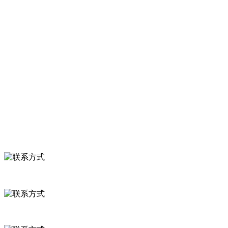
甜糯玉米，芦笋，青豆，草莓，花菜，青刀豆，混合菜，胡萝卜等。
服务支持
关于我们
食品安全知识
食品安全资讯
联系我们
联系方式
河北省保定市徐水县崔庄镇吴庄村
0312-8799456 18633256098