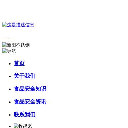
您好，欢迎来到 河北QY千亿食品 官方网站！
English
首页
关于我们
食品安全知识
食品安全资讯
联系我们