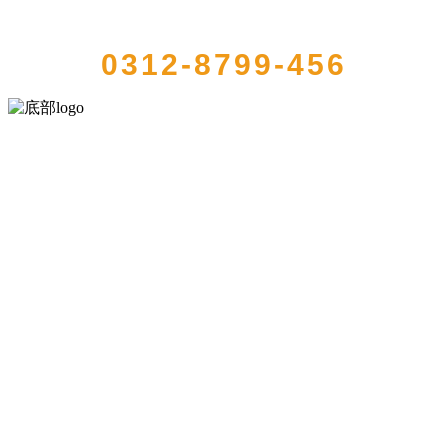
QUICK CONTACT US
0312-8799-456
河北QY千亿食品有限公司创建于1991年，是经省级注册的大型农产品
加工出口企业，注册资金2000万元，总资产1亿多元。公司产品有速冻
甜糯玉米，芦笋，青豆，草莓，花菜，青刀豆，混合菜，胡萝卜等。
服务支持
关于我们
食品安全知识
食品安全资讯
联系我们