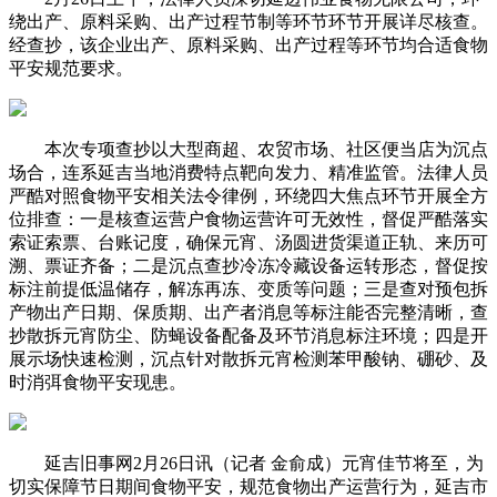
绕出产、原料采购、出产过程节制等环节环节开展详尽核查。
经查抄，该企业出产、原料采购、出产过程等环节均合适食物
平安规范要求。
本次专项查抄以大型商超、农贸市场、社区便当店为沉点
场合，连系延吉当地消费特点靶向发力、精准监管。法律人员
严酷对照食物平安相关法令律例，环绕四大焦点环节开展全方
位排查：一是核查运营户食物运营许可无效性，督促严酷落实
索证索票、台账记度，确保元宵、汤圆进货渠道正轨、来历可
溯、票证齐备；二是沉点查抄冷冻冷藏设备运转形态，督促按
标注前提低温储存，解冻再冻、变质等问题；三是查对预包拆
产物出产日期、保质期、出产者消息等标注能否完整清晰，查
抄散拆元宵防尘、防蝇设备配备及环节消息标注环境；四是开
展示场快速检测，沉点针对散拆元宵检测苯甲酸钠、硼砂、及
时消弭食物平安现患。
延吉旧事网2月26日讯（记者 金俞成）元宵佳节将至，为
切实保障节日期间食物平安，规范食物出产运营行为，延吉市