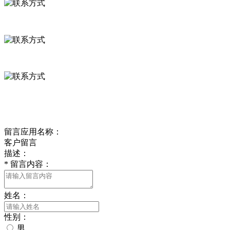
河北省保定市徐水县崔庄镇吴庄村
0312-8799456 18633256098
delishipin@yeah.net
给我留言
留言应用名称：
客户留言
描述：
*
留言内容：
姓名：
性别：
男