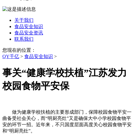
关于我们
食品安全知识
食品安全资讯
联系我们
您现在的位置：
QY千亿
>
食品安全知识
>
事关“健康学校扶植”江苏发力
校园食物平安保
做为健康学校扶植的主要形成部门，保障校园食物平安一
曲备受社会关心，而“明厨亮灶”又是确保大中小学校园食物平
安的环节一招。近年来，不只国度层面高度关心校园食物平安
和“明厨亮灶”。