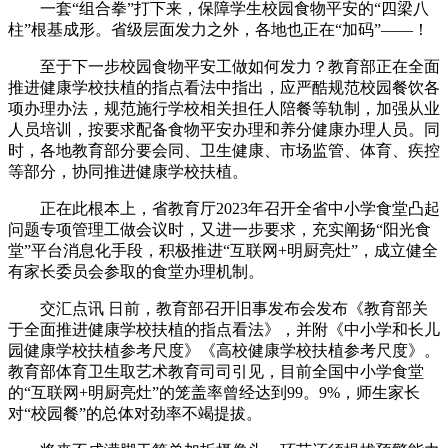
一套“组合拳”打下来，保障学生校园食物平安的“四梁八
柱”根基成形。省级层面发力之外，各地也正在“加码”——！
至于下一步校园食物平安工做如何发力？教育部正在全面
推进健康学校扶植的指点看法中指出，应严酷规范校园餐饮各
项办理办法，规范施行学校相关担任人陪餐等轨制，加强从业
人员培训，按要求配备食物平安办理和养分健康办理人员。同
时，各地教育部分要会同、卫生健康、市场监管、体育、疾控
等部分，协同推进健康学校扶植。
正在此根本上，省教育厅2023年召开全省中小学食堂凸起
问题专项管理工做会议时，又进一步要求，充实阐扬“阳光食
堂”平台消息化手段，积极推进“互联网+明厨亮灶”，成立健全
有家长委员会参取的食堂办理机制。
交汇点讯 日前，教育部召开旧事发布会发布《教育部关
于全面推进健康学校扶植的指点看法》，并附《中小学和长儿
园健康学校扶植参考尺度》《高校健康学校扶植参考尺度》。
教育部体育卫生取艺术教育司司引见，目前全国中小学食堂
的“互联网+明厨亮灶”的笼盖率曾经达到99。9%，师生家长
对“校园餐”的总体对劲率不竭提拔。