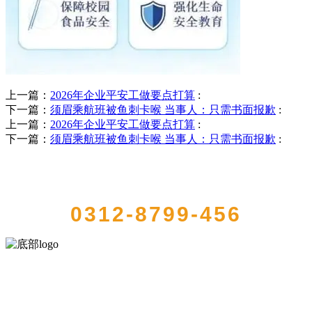
上一篇：
2026年企业平安工做要点打算
:
下一篇：
须眉乘航班被鱼刺卡喉 当事人：只需书面报歉
:
上一篇：
2026年企业平安工做要点打算
:
下一篇：
须眉乘航班被鱼刺卡喉 当事人：只需书面报歉
:
QUICK CONTACT US
0312-8799-456
河北QY千亿食品有限公司创建于1991年，是经省级注册的大型农产品
加工出口企业，注册资金2000万元，总资产1亿多元。公司产品有速冻
甜糯玉米，芦笋，青豆，草莓，花菜，青刀豆，混合菜，胡萝卜等。