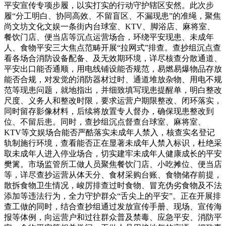
平安宣传专项步履，以实打实的行动守护辖区安然。此次步
履“分工明白、协同高效、不留盲区、不漏现患”的准绳，聚焦
尚文坊文化文娱一条街内台球室、KTV、脚浴店、麻将室、
餐饮门店、便当店等沉点运营场合，环绕平安现患、未成年
人、食物平安三大焦点范畴开展“拉网式”排查。查抄组沉点查
看各场合消防设备配备、及无效期环境，详尽核查分散通道、
平安出口能否通顺，用电线铺设能否规范，易燃易爆物品存放
能否合规，对发觉的消防器材过时、通道堆放杂物、用电不规
范等现患问题，就地指出，并细致填写现患提醒单，明白整改
尺度、义务人和整改时限，要求运营户期限整改、闭环落实，
同时留存影像材料，后续将放置专人督办，确保现患整改到
位、不留后患。同时，查抄组沉点督查台球室、麻将室、
KTV等文娱场合能否严酷落实未成年人禁入，核查实名登记
轨制施行环境，查看能否正在显著未成年人禁入标识，杜绝采
取未成年人进入停业场合，切实建牢未成年人健康成长的平安
樊篱。市场监管所工做人员聚焦餐饮门店、小吃摊位、便当店
等，详尽查抄运营从体天分、食材采购台账、食物储存前提，
散拆食物卫生情况，峻厉排查过时食物、冒充伪劣食物及不法
添加等违法行为，全力守护群众“舌尖上的平安”。正在开展排
查工做的同时，结合查抄组通过发放宣传手册、现场、宣传海
报等体例，向运营户和过往群众普及禁毒、应急平安、消防平