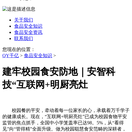
关于我们
食品安全知识
食品安全资讯
联系我们
您现在的位置：
QY千亿
>
食品安全知识
>
建牢校园食安防地｜安智科
技“互联网+明厨亮灶
校园餐的平安，牵动着每一位家长的心，承载着万千学子
的健康成长。现在，“互联网+明厨亮灶”已成为校园食物平安
监管的焦点抓手，全国中小学笼盖率已达98。5%，从“看得
见”向“管得精”全面升级。做为校园聪慧食安范畴的深耕者，