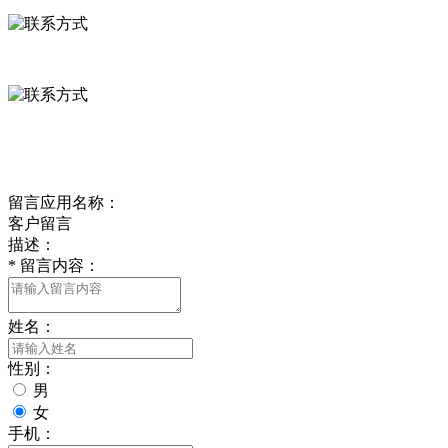
0312-8799456 18633256098
delishipin@yeah.net
给我留言
留言应用名称：
客户留言
描述：
*
留言内容：
姓名：
性别：
男
女
手机：