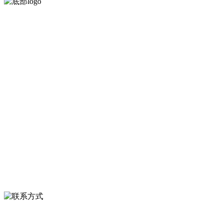
河北QY千亿食品有限公司创建于1991年，是经省级注册的大型农产品
加工出口企业，注册资金2000万元，总资产1亿多元。公司产品有速冻
甜糯玉米，芦笋，青豆，草莓，花菜，青刀豆，混合菜，胡萝卜等。
服务支持
关于我们
食品安全知识
食品安全资讯
联系我们
联系方式
河北省保定市徐水县崔庄镇吴庄村