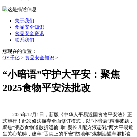
关于我们
食品安全知识
食品安全资讯
联系我们
您现在的位置：
QY千亿
>
食品安全知识
>
“小暗语”守护大平安：聚焦
2025食物平安法批改
2025年12月1日，新版《中华人平易近国食物平安法》正
式施行！此次修法摒弃全面修订模式，以“小暗语”精准破题，
聚焦“液态食物道散拆运输”取“婴长儿配方液态乳”两大平易近
生关心范畴，建牢“舌尖上的平安”防地年“煤制油罐车混拆食