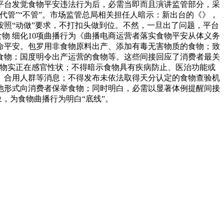
平台发觉食物平安违法行为后，必需当即而且演讲监管部分，采
管”“不管”。市场监管总局相关担任人暗示：新出台的《》，
照“动做”要求，不打扣头做到位。不然，一旦出了问题，平台
物 细化10项曲播行为《曲播电商运营者落实食物平安从体义务
命平安。包罗用非食物原料出产、添加有毒无害物质的食物；致
食物；国度明令出产运营的食物等。这些间接回应了消费者最关
食物实正在感官性状；不得暗示食物具有疾病防止、医治功能或
、合用人群等消息；不得发布未依法取得天分认定的食物查验机
他形式向消费者保举食物；同时明白，必需以显著体例提醒间接
，为食物曲播行为明白“底线”。