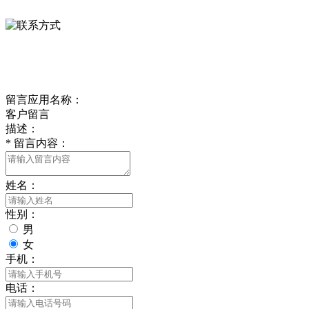
0312-8799456 18633256098
delishipin@yeah.net
给我留言
留言应用名称：
客户留言
描述：
*
留言内容：
姓名：
性别：
男
女
手机：
电话：