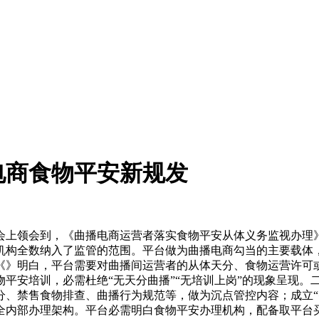
电商食物平安新规发
上领会到，《曲播电商运营者落实食物平安从体义务监视办理》
机构全数纳入了监管的范围。平台做为曲播电商勾当的主要载体
《》明白，平台需要对曲播间运营者的从体天分、食物运营许可
平安培训，必需杜绝“无天分曲播”“无培训上岗”的现象呈现。
分、禁售食物排查、曲播行为规范等，做为沉点管控内容；成立“
全内部办理架构。平台必需明白食物平安办理机构，配备取平台