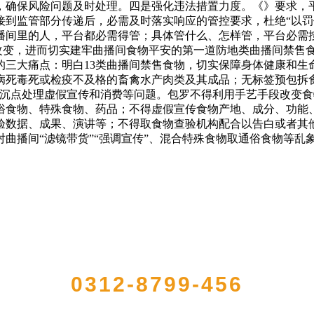
，确保风险问题及时处理。四是强化违法措置力度。《》要求，
到监管部分传递后，必需及时落实响应的管控要求，杜绝“以罚代
播间里的人，平台都必需得管；具体管什么、怎样管，平台必需按
”改变，进而切实建牢曲播间食物平安的第一道防地类曲播间禁售食
的三大痛点：明白13类曲播间禁售食物，切实保障身体健康和生
病死毒死或检疫不及格的畜禽水产肉类及其成品；无标签预包拆
，沉点处理虚假宣传和消费等问题。包罗不得利用手艺手段改变
俗食物、特殊食物、药品；不得虚假宣传食物产地、成分、功能
验数据、成果、演讲等；不得取食物查验机构配合以告白或者其
曲播间“滤镜带货”“强调宣传”、混合特殊食物取通俗食物等乱象
QUICK CONTACT US
0312-8799-456