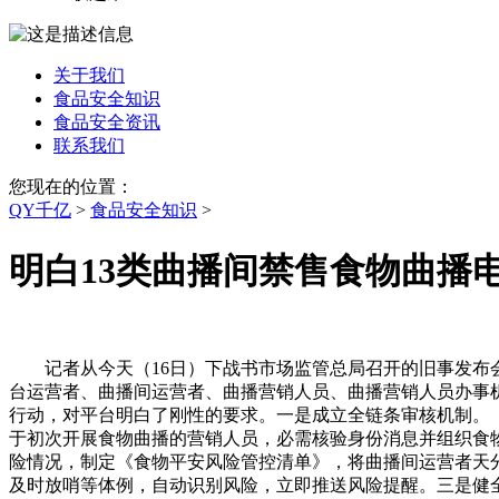
关于我们
食品安全知识
食品安全资讯
联系我们
您现在的位置：
QY千亿
>
食品安全知识
>
明白13类曲播间禁售食物曲播
记者从今天（16日）下战书市场监管总局召开的旧事发布会
台运营者、曲播间运营者、曲播营销人员、曲播营销人员办事
行动，对平台明白了刚性的要求。一是成立全链条审核机制。
于初次开展食物曲播的营销人员，必需核验身份消息并组织食物
险情况，制定《食物平安风险管控清单》，将曲播间运营者天
及时放哨等体例，自动识别风险，立即推送风险提醒。三是健