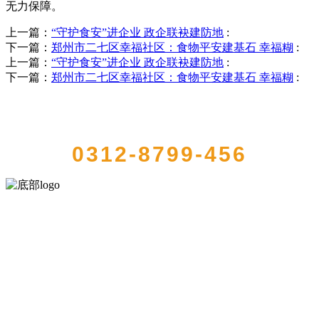
无力保障。
上一篇：
“守护食安”进企业 政企联袂建防地
:
下一篇：
郑州市二七区幸福社区：食物平安建基石 幸福糊
:
上一篇：
“守护食安”进企业 政企联袂建防地
:
下一篇：
郑州市二七区幸福社区：食物平安建基石 幸福糊
:
QUICK CONTACT US
0312-8799-456
河北QY千亿食品有限公司创建于1991年，是经省级注册的大型农产品
加工出口企业，注册资金2000万元，总资产1亿多元。公司产品有速冻
甜糯玉米，芦笋，青豆，草莓，花菜，青刀豆，混合菜，胡萝卜等。
服务支持
关于我们