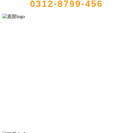
0312-8799-456
河北QY千亿食品有限公司创建于1991年，是经省级注册的大型农产品
加工出口企业，注册资金2000万元，总资产1亿多元。公司产品有速冻
甜糯玉米，芦笋，青豆，草莓，花菜，青刀豆，混合菜，胡萝卜等。
服务支持
关于我们
食品安全知识
食品安全资讯
联系我们
联系方式