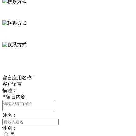
河北省保定市徐水县崔庄镇吴庄村
0312-8799456 18633256098
delishipin@yeah.net
给我留言
留言应用名称：
客户留言
描述：
*
留言内容：
姓名：
性别：
男